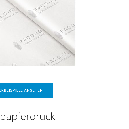
KBEISPIELE ANSEHEN
npapierdruck