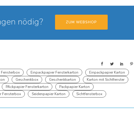
gen nödig?
ZUM WEBSHOP
 Fensterbox
Einpackpapier Fensterkarton
Einpackpapier Karton
ton
Geschenkbox
Geschenkkarton
Karton mit Sichtfenster
PAckpapier Fensterkarton
Packpapier Karton
r Fensterbox
Seidenpapier Karton
Sichtfensterbox