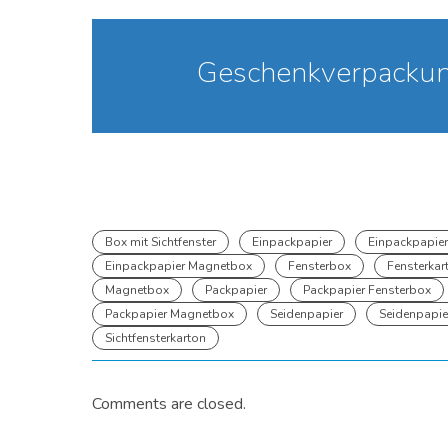
Geschenkverpackun
Box mit Sichtfenster
Einpackpapier
Einpackpapier
Einpackpapier Magnetbox
Fensterbox
Fensterkar
Magnetbox
Packpapier
Packpapier Fensterbox
Packpapier Magnetbox
Seidenpapier
Seidenpapie
Sichtfensterkarton
Comments are closed.