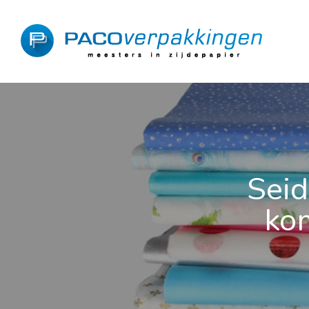
Seid
kom