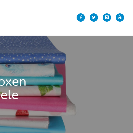
boxen
iele